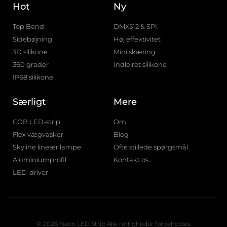
Hot
Ny
Top Bend
DMX512 & SPI
Sidebøjning
Høj effektivitet
3D silikone
Mini skæring
360 grader
Indlejret silikone
IP68 silikone
Særligt
Mere
COB LED-strip
Om
Flex vægvasker
Blog
Skyline lineær lampe
Ofte stillede spørgsmål
Aluminiumprofil
Kontakt os
LED-driver
© 2026 Neon LED Strip Alle rettigheder forbeholdes