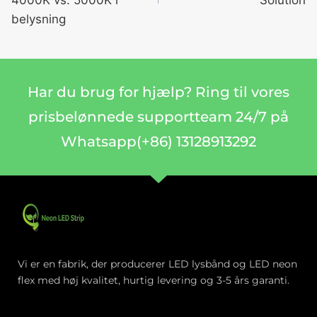
belysning
Har du brug for hjælp? Ring til vores
prisbelønnede supportteam 24/7 på
Whatsapp(+86) 13128913292
Vi er en fabrik, der producerer LED lysbånd og LED neon
flex med høj kvalitet, hurtig levering og 3-5 års garanti.