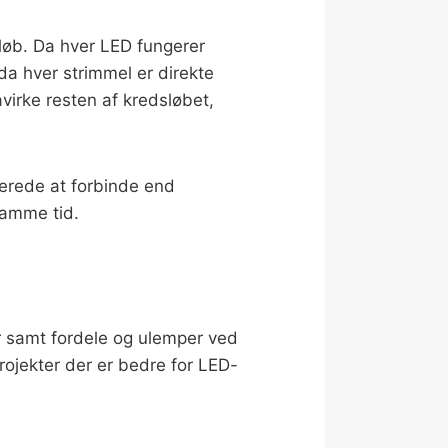
sløb. Da hver LED fungerer
da hver strimmel er direkte
irke resten af kredsløbet,
erede at forbinde end
samme tid.
er samt fordele og ulemper ved
projekter der er bedre for LED-