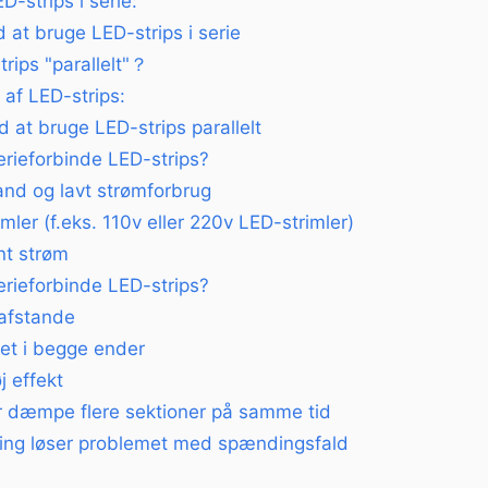
LED-strips i serie:
 at bruge LED-strips i serie
rips "parallelt"？
g af LED-strips:
 at bruge LED-strips parallelt
erieforbinde LED-strips?
and og lavt strømforbrug
ler (f.eks. 110v eller 220v LED-strimler)
nt strøm
erieforbinde LED-strips?
 afstande
tet i begge ender
 effekt
ler dæmpe flere sektioner på samme tid
ning løser problemet med spændingsfald