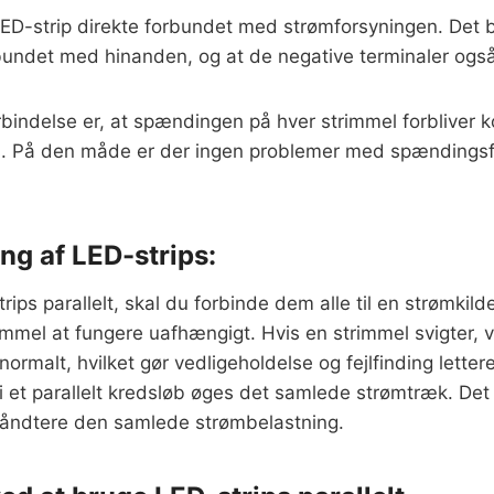
r LED-strip direkte forbundet med strømforsyningen. Det b
forbundet med hinanden, og at de negative terminaler og
forbindelse er, at spændingen på hver strimmel forblive
s. På den måde er der ingen problemer med spændingsfa
ling af LED-strips:
trips parallelt, skal du forbinde dem alle til en strømkil
rimmel at fungere uafhængigt. Hvis en strimmel svigter, v
ormalt, hvilket gør vedligeholdelse og fejlfinding lettere
 et parallelt kredsløb øges det samlede strømtræk. Det b
håndtere den samlede strømbelastning.