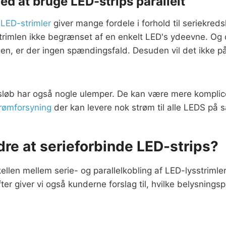
ed at bruge LED-strips parallelt
f
LED-strimler
giver mange fordele i forhold til seriekred
strimlen ikke begrænset af en enkelt LED's ydeevne. Og 
n, er der ingen spændingsfald. Desuden vil det ikke påv
løb har også nogle ulemper. De kan være mere komplic
rømforsyning
der kan levere nok strøm til alle LEDS på 
dre at serieforbinde LED-strips?
kellen mellem serie- og parallelkobling af LED-lysstriml
fter giver vi også kunderne forslag til, hvilke belysnings