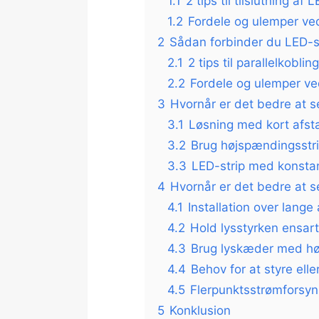
1.1
2 tips til tilslutning af 
1.2
Fordele og ulemper ved
2
Sådan forbinder du LED-st
2.1
2 tips til parallelkoblin
2.2
Fordele og ulemper ved
3
Hvornår er det bedre at s
3.1
Løsning med kort afst
3.2
Brug højspændingsstrim
3.3
LED-strip med konsta
4
Hvornår er det bedre at s
4.1
Installation over lange
4.2
Hold lysstyrken ensar
4.3
Brug lyskæder med høj
4.4
Behov for at styre el
4.5
Flerpunktsstrømforsy
5
Konklusion