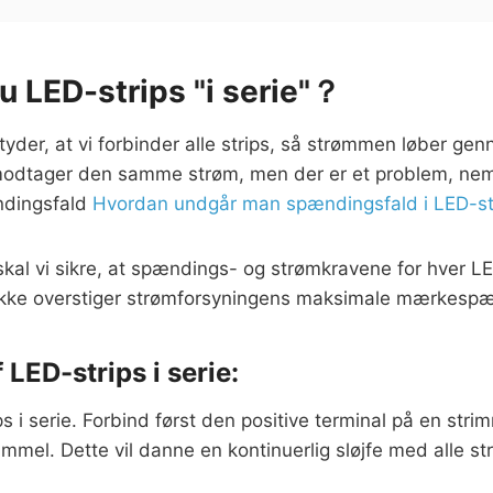
u LED-strips "i serie"？
tyder, at vi forbinder alle strips, så strømmen løber gen
 modtager den samme strøm, men der er et problem, neml
ndingsfald
Hvordan undgår man spændingsfald i LED-st
 skal vi sikre, at spændings- og strømkravene for hver L
ikke overstiger strømforsyningens maksimale mærkesp
af LED-strips i serie:
s i serie. Forbind først den positive terminal på en st
mmel. Dette vil danne en kontinuerlig sløjfe med alle str