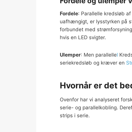
Fordele og ulemper v
Fordele
: Parallelle kredsløb a
uafhængigt, er lysstyrken på 
forbundet med strømforsyninge
hvis en LED svigter.
Ulemper
: Men parallelle
l
Kreds
seriekredsløb og kræver en
St
Hvornår er det be
Ovenfor har vi analyseret fors
serie- og parallelkobling. Dere
strips i serie.