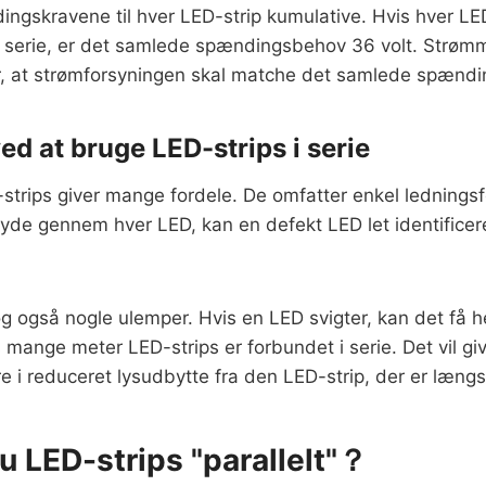
ngskravene til hver LED-strip kumulative. Hvis hver LED-
 i serie, er det samlede spændingsbehov 36 volt. Strømm
r, at strømforsyningen skal matche det samlede spænd
ed at bruge LED-strips i serie
-strips giver mange fordele. De omfatter enkel ledningsfø
yde gennem hver LED, kan en defekt LED let identificer
 også nogle ulemper. Hvis en LED svigter, kan det få hel
s mange meter LED-strips er forbundet i serie. Det vil 
re i reduceret lysudbytte fra den LED-strip, der er læng
u LED-strips "parallelt"？