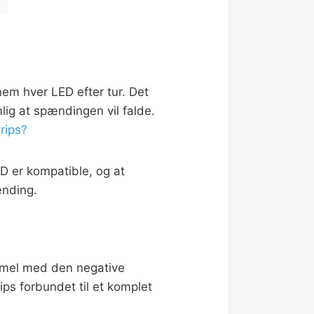
nem hver LED efter tur. Det
ig at spændingen vil falde.
rips?
ED er kompatible, og at
ænding.
rimmel med den negative
ips forbundet til et komplet