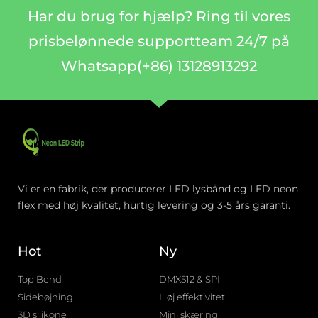
Har du brug for hjælp? Ring til vores
prisbelønnede supportteam 24/7 på
Whatsapp(+86) 13128913292
Vi er en fabrik, der producerer LED lysbånd og LED neon
flex med høj kvalitet, hurtig levering og 3-5 års garanti.
Hot
Ny
Top Bend
DMX512 & SPI
Sidebøjning
Høj effektivitet
3D silikone
Mini skæring