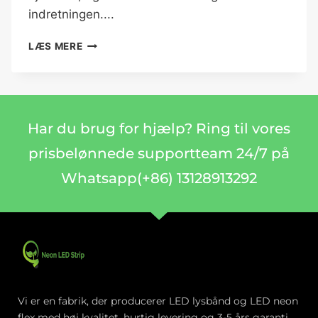
indretningen....
LÆS MERE
Har du brug for hjælp? Ring til vores
prisbelønnede supportteam 24/7 på
Whatsapp(+86) 13128913292
Vi er en fabrik, der producerer LED lysbånd og LED neon
flex med høj kvalitet, hurtig levering og 3-5 års garanti.