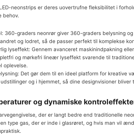
LED-neonstrips er deres uovertrufne fleksibilitet i forhold
ne behov.
: 360-graders neonrør giver 360-graders belysning og 
vandret og lodret, så de passer perfekt til komplekse kon
lig lyseffekt: Gennem avanceret maskinindpakning eller
pletfri og mørkefri lineær lyseffekt svarende til tradition
l oplevelse.
sning: Det gør dem til en ideel platform for kreative v
å udstillinger og i hjemmet, så dine designvisioner bliver
peraturer og dynamiske kontroleffekte
arvegengivelse, der er langt bedre end traditionelle neon
 type gas, der er inde i glasrøret, og hvis man vil ændr
upraktisk.