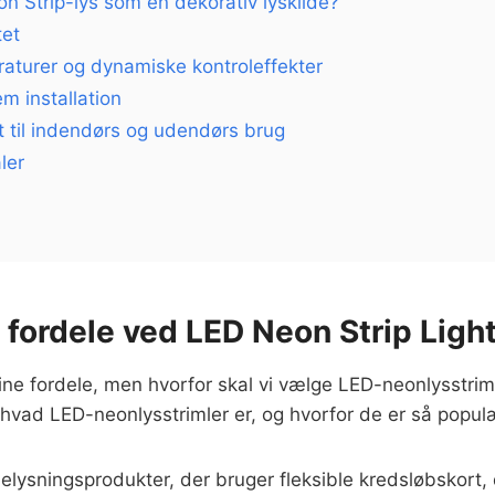
 Strip-lys som en dekorativ lyskilde?
tet
raturer og dynamiske kontroleffekter
m installation
 til indendørs og udendørs brug
ler
 fordele ved LED Neon Strip Ligh
ine fordele, men hvorfor skal vi vælge LED-neonlysstrim
å, hvad LED-neonlysstrimler er, og hvorfor de er så popul
lysningsprodukter, der bruger fleksible kredsløbskort, 