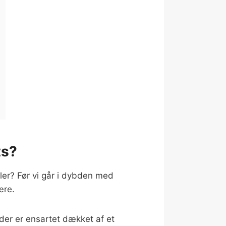
ts?
ler? Før vi går i dybden med
ære.
der er ensartet dækket af et