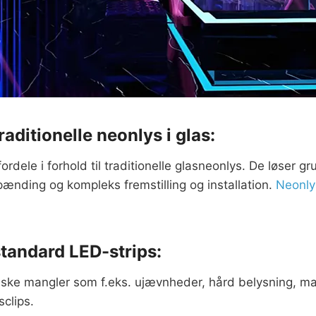
ditionelle neonlys i glas:
ordele i forhold til traditionelle glasneonlys. De løse
ænding og kompleks fremstilling og installation.
Neonlys
andard LED-strips:
iske mangler som f.eks. ujævnheder, hård belysning, man
clips.