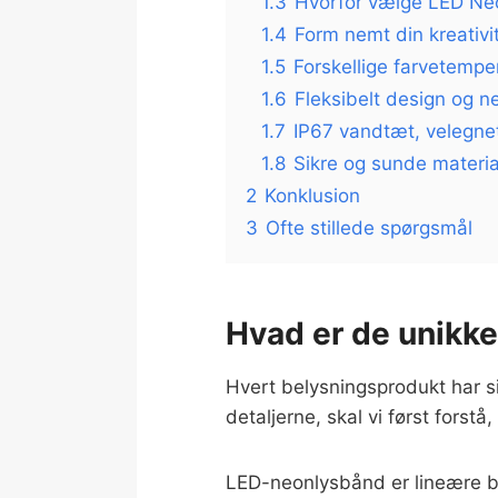
1.3
Hvorfor vælge LED Neon
1.4
Form nemt din kreativi
1.5
Forskellige farvetempe
1.6
Fleksibelt design og ne
1.7
IP67 vandtæt, velegnet
1.8
Sikre og sunde materia
2
Konklusion
3
Ofte stillede spørgsmål
Hvad er de unikke
Hvert belysningsprodukt har s
detaljerne, skal vi først forst
LED-neonlysbånd er lineære be