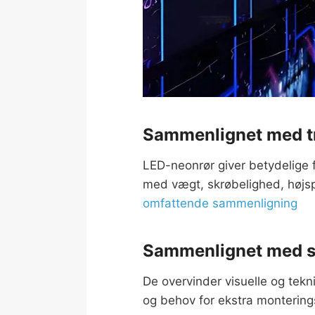
Sammenlignet med tra
LED-neonrør giver betydelige f
med vægt, skrøbelighed, højsp
omfattende sammenligning
Sammenlignet med st
De overvinder visuelle og tekn
og behov for ekstra monterings