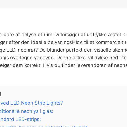
d bare at belyse et rum; vi forsøger at udtrykke æstetik
er efter den ideelle belysningskilde til et kommercielt r
veje LED-neonrør? De blander perfekt den visuelle skønh
is overlegne ydeevne. Denne artikel vil dykke ned i f
lger dem korrekt. Hvis du finder leverandøren af neons
 ved LED Neon Strip Lights?
tionelle neonlys i glas:
ndard LED-strips: