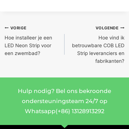
VORIGE
VOLGENDE
Hoe installeer je een
Hoe vind ik
LED Neon Strip voor
betrouwbare COB LED
een zwembad?
Strip leveranciers en
fabrikanten?
Hulp nodig? Bel ons bekroonde
ondersteuningsteam 24/7 op
Whatsapp(+86) 13128913292