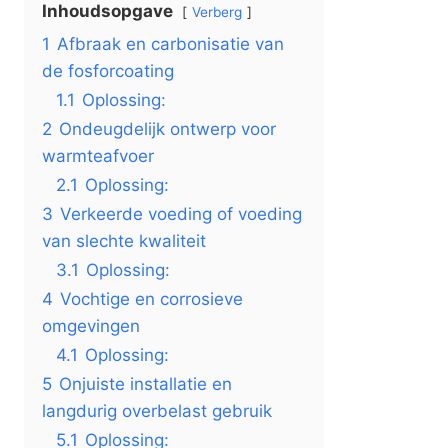
Inhoudsopgave
Verberg
1
Afbraak en carbonisatie van
de fosforcoating
1.1
Oplossing:
2
Ondeugdelijk ontwerp voor
warmteafvoer
2.1
Oplossing:
3
Verkeerde voeding of voeding
van slechte kwaliteit
3.1
Oplossing:
4
Vochtige en corrosieve
omgevingen
4.1
Oplossing:
5
Onjuiste installatie en
langdurig overbelast gebruik
5.1
Oplossing: