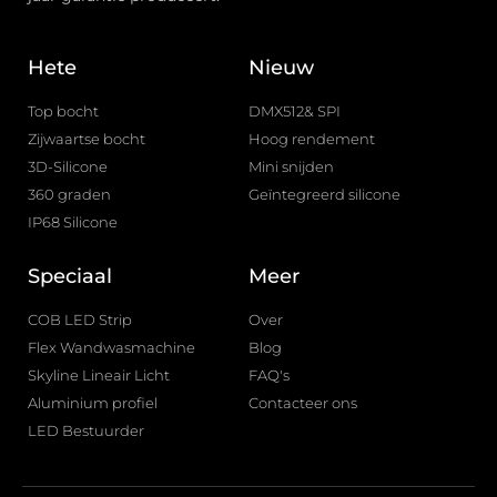
Hete
Nieuw
Top bocht
DMX512& SPI
Zijwaartse bocht
Hoog rendement
3D-Silicone
Mini snijden
360 graden
Geïntegreerd silicone
IP68 Silicone
Speciaal
Meer
COB LED Strip
Over
Flex Wandwasmachine
Blog
Skyline Lineair Licht
FAQ's
Aluminium profiel
Contacteer ons
LED Bestuurder