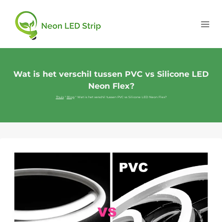
Wat is het verschil tussen PVC vs Silicone LED
Neon Flex?
Thuis
"
Blog
"
Wat is het verschil tussen PVC vs Silicone LED Neon Flex?