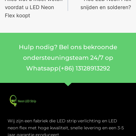
voordat u LED Neon
snijden en solderen?
Flex koopt
Hulp nodig? Bel ons bekroonde
ondersteuningsteam 24/7 op
Whatsapp(+86) 13128913292
Wij zijn een fabriek die LED strip verlichting en LED
neon flex met hoge kwaliteit, snelle levering en een 3-5
jaar garantie produceert.