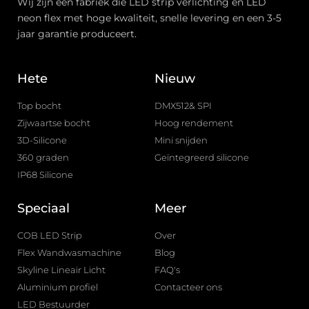
Wij zijn een fabriek die LED strip verlichting en LED
neon flex met hoge kwaliteit, snelle levering en een 3-5
jaar garantie produceert.
Hete
Nieuw
Top bocht
DMX512& SPI
Zijwaartse bocht
Hoog rendement
3D-Silicone
Mini snijden
360 graden
Geïntegreerd silicone
IP68 Silicone
Speciaal
Meer
COB LED Strip
Over
Flex Wandwasmachine
Blog
Skyline Lineair Licht
FAQ's
Aluminium profiel
Contacteer ons
LED Bestuurder