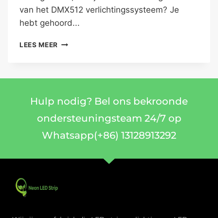
van het DMX512 verlichtingssysteem? Je
hebt gehoord...
LEES MEER
Hulp nodig? Bel ons bekroonde
ondersteuningsteam 24/7 op
Whatsapp(+86) 13128913292