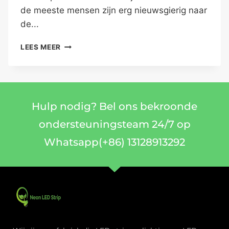
de meeste mensen zijn erg nieuwsgierig naar
de...
LEES MEER
Hulp nodig? Bel ons bekroonde
ondersteuningsteam 24/7 op
Whatsapp(+86) 13128913292