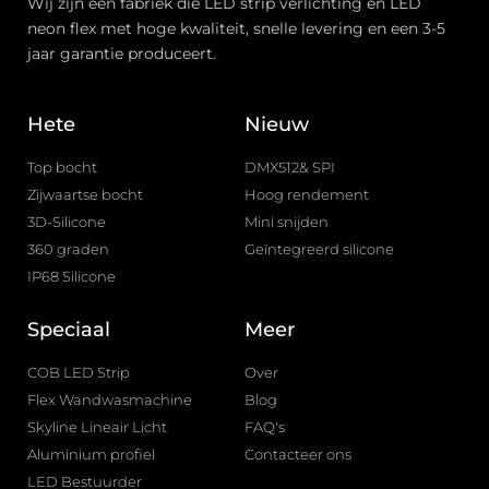
Wij zijn een fabriek die LED strip verlichting en LED
neon flex met hoge kwaliteit, snelle levering en een 3-5
jaar garantie produceert.
Hete
Nieuw
Top bocht
DMX512& SPI
Zijwaartse bocht
Hoog rendement
3D-Silicone
Mini snijden
360 graden
Geïntegreerd silicone
IP68 Silicone
Speciaal
Meer
COB LED Strip
Over
Flex Wandwasmachine
Blog
Skyline Lineair Licht
FAQ's
Aluminium profiel
Contacteer ons
LED Bestuurder