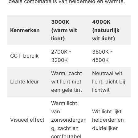
ideale combinatie is van helderheid en warmte.
3000K
4000K
Kenmerken
(warm wit
(natuurlijk
licht)
wit licht)
2700K -
3800K -
CCT-bereik
3200K
4500K
Warm, zacht
Neutraal wit
Lichte kleur
wit licht met
licht, dicht bij
een gele tint
lichtwit
Warm licht
van
Wit licht lijkt
Visueel effect
zonsondergan
helderder en
g, zacht en
duidelijker
comfortabel