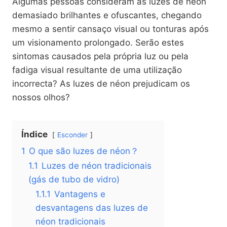
Algumas pessoas consideram as luzes de néon
demasiado brilhantes e ofuscantes, chegando
mesmo a sentir cansaço visual ou tonturas após
um visionamento prolongado. Serão estes
sintomas causados pela própria luz ou pela
fadiga visual resultante de uma utilização
incorrecta? As luzes de néon prejudicam os
nossos olhos?
Índice
Esconder
1
O que são luzes de néon？
1.1
Luzes de néon tradicionais
(gás de tubo de vidro)
1.1.1
Vantagens e
desvantagens das luzes de
néon tradicionais