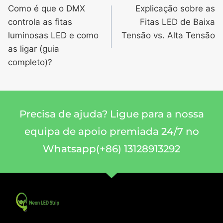
Como é que o DMX
Explicação sobre as
controla as fitas
Fitas LED de Baixa
luminosas LED e como
Tensão vs. Alta Tensão
as ligar (guia
completo)?
Precisa de ajuda? Ligue para a nossa
equipa de apoio premiada 24/7 no
Whatsapp(+86) 13128913292