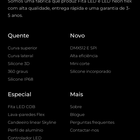
Somos uma fábrica que produz Fita LED e LED neon flex
com alta qualidade, entrega rápida e uma garantia de 3-
5 anos.
Quente
Novo
Curva superior
DMX512 E SPI
Curva lateral
Alta eficiência
Silicone 3D
Mini corte
360 graus
Silicone incorporado
Silicone IP68
Especial
Mais
Fita LED COB
Sobre
Lava-paredes Flex
Blogue
Candeeiro linear Skyline
Perguntas frequentes
Perfil de alumínio
Contactar-nos
Controlador LED