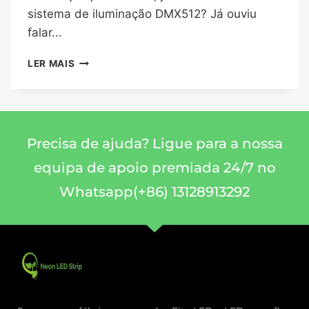
sistema de iluminação DMX512? Já ouviu
falar...
LER MAIS
Precisa de ajuda? Ligue para a nossa
equipa de apoio premiada 24/7 no
Whatsapp(+86) 13128913292