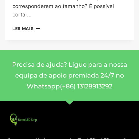
corresponderem ao tamanho? É possível
cortar...
LER MAIS
Precisa de ajuda? Ligue para a nossa
equipa de apoio premiada 24/7 no
Whatsapp(+86) 13128913292