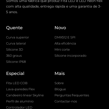
Somos uma fábrica que produz Fita LED e LED neon flex
com alta qualidade, entrega rápida e uma garantia de 3-
5 anos.
Quente
Novo
Curva superior
DMX512 E SPI
Curva lateral
Alta eficiência
Silicone 3D
Mini corte
360 graus
Silicone incorporado
Silicone IP68
Especial
Mais
Fita LED COB
Sobre
Lava-paredes Flex
Blogue
Candeeiro linear Skyline
Perguntas frequentes
Perfil de alumínio
Contactar-nos
Controlador LED