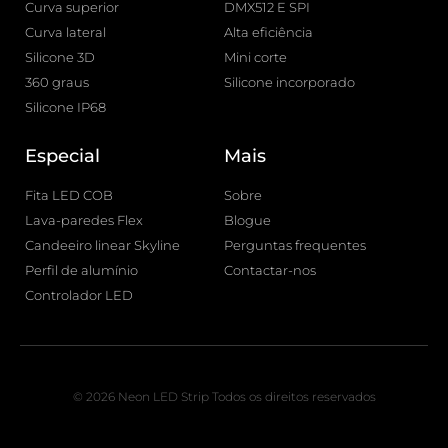
Curva superior
DMX512 E SPI
Curva lateral
Alta eficiência
Silicone 3D
Mini corte
360 graus
Silicone incorporado
Silicone IP68
Especial
Mais
Fita LED COB
Sobre
Lava-paredes Flex
Blogue
Candeeiro linear Skyline
Perguntas frequentes
Perfil de alumínio
Contactar-nos
Controlador LED
© 2026 Neon LED Strip Todos os direitos reservados