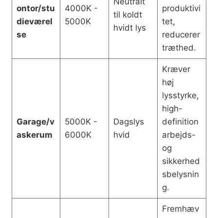
Neutralt
ontor/stu
4000K -
produktivi
til koldt
dieværel
5000K
tet,
hvidt lys
se
reducerer
træthed.
Kræver
høj
lysstyrke,
high-
Garage/v
5000K -
Dagslys
definition
askerum
6000K
hvid
arbejds-
og
sikkerhed
sbelysnin
g.
Fremhæv