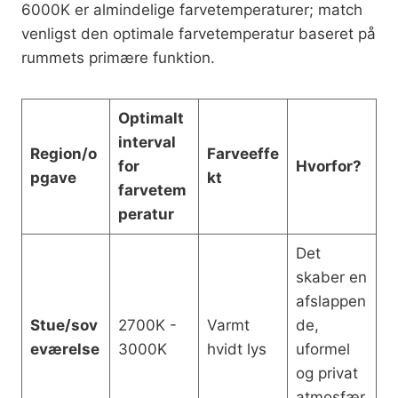
6000K er almindelige farvetemperaturer; match
venligst den optimale farvetemperatur baseret på
rummets primære funktion.
Optimalt
interval
Region/o
Farveeffe
for
Hvorfor?
pgave
kt
farvetem
peratur
Det
skaber en
afslappen
Stue/sov
2700K -
Varmt
de,
eværelse
3000K
hvidt lys
uformel
og privat
atmosfær