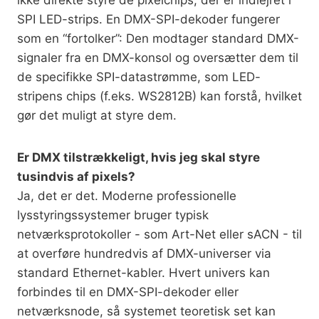
ikke direkte styre de pixelchips, der er indlejret i
SPI LED-strips. En DMX-SPI-dekoder fungerer
som en “fortolker”: Den modtager standard DMX-
signaler fra en DMX-konsol og oversætter dem til
de specifikke SPI-datastrømme, som LED-
stripens chips (f.eks. WS2812B) kan forstå, hvilket
gør det muligt at styre dem.
Er DMX tilstrækkeligt, hvis jeg skal styre
tusindvis af pixels?
Ja, det er det. Moderne professionelle
lysstyringssystemer bruger typisk
netværksprotokoller - som Art-Net eller sACN - til
at overføre hundredvis af DMX-universer via
standard Ethernet-kabler. Hvert univers kan
forbindes til en DMX-SPI-dekoder eller
netværksnode, så systemet teoretisk set kan