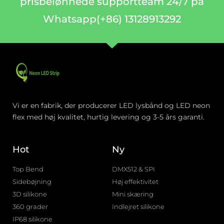
prisbelønnede supportteam 24/7 på
Whatsapp(+86) 13128913292
Vi er en fabrik, der producerer LED lysbånd og LED neon
flex med høj kvalitet, hurtig levering og 3-5 års garanti.
Hot
Ny
Top Bend
DMX512 & SPI
Sidebøjning
Høj effektivitet
3D silikone
Mini skæring
360 grader
Indlejret silikone
IP68 silikone