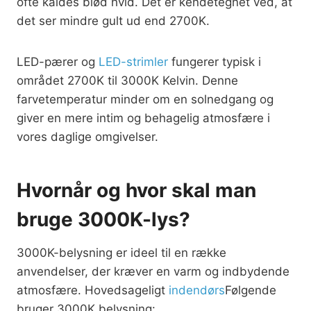
ofte kaldes blød hvid. Det er kendetegnet ved, at
det ser mindre gult ud end 2700K.
LED-pærer og
LED-strimler
fungerer typisk i
området 2700K til 3000K Kelvin. Denne
farvetemperatur minder om en solnedgang og
giver en mere intim og behagelig atmosfære i
vores daglige omgivelser.
Hvornår og hvor skal man
bruge 3000K-lys?
3000K-belysning er ideel til en række
anvendelser, der kræver en varm og indbydende
atmosfære. Hovedsageligt
indendørs
Følgende
bruger 3000K belysning: