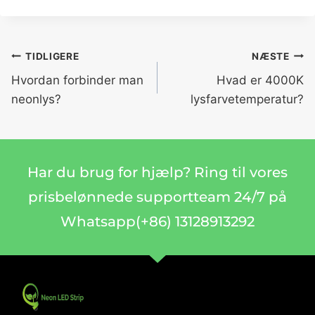
TIDLIGERE
NÆSTE
Hvordan forbinder man
Hvad er 4000K
neonlys?
lysfarvetemperatur?
Har du brug for hjælp? Ring til vores
prisbelønnede supportteam 24/7 på
Whatsapp(+86) 13128913292