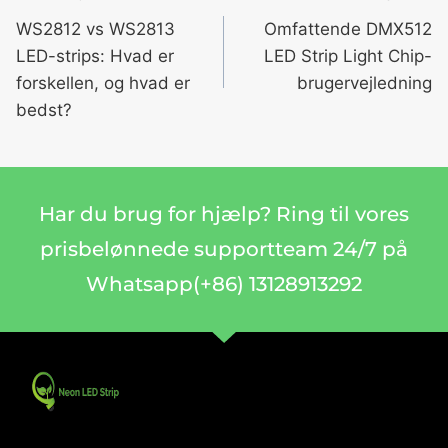
WS2812 vs WS2813
Omfattende DMX512
LED-strips: Hvad er
LED Strip Light Chip-
forskellen, og hvad er
brugervejledning
bedst?
Har du brug for hjælp? Ring til vores
prisbelønnede supportteam 24/7 på
Whatsapp(+86) 13128913292