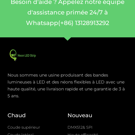
Besoin d'aide ? Appelez notre équipe
d'assistance primée 24/7 à
Whatsapp(+86) 13128913292
Nous sommes une usine produisant des bandes
lumineuses à LED et des néons flexibles à LED avec une
haute qualité, une livraison rapide et une garantie de 3 à
5 ans.
Chaud
Nouveau
Coude supérieur
DMX512& SPI
Coude latéral
Haute efficacité