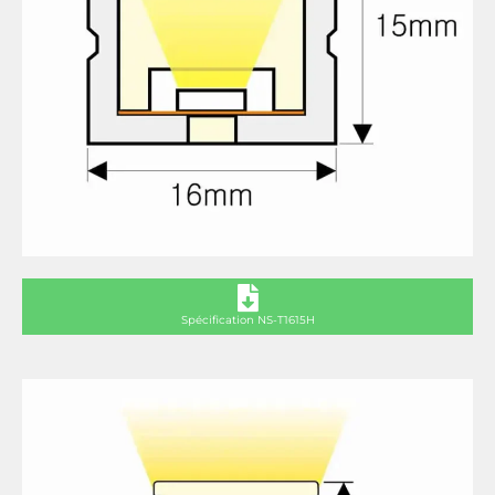
Spécification NS-T1615H