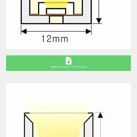
Spécification NS-T1212H