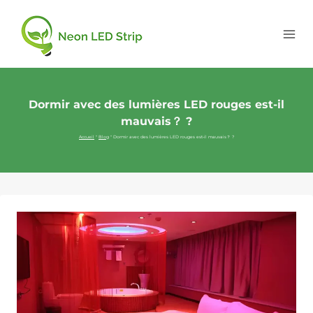
Dormir avec des lumières LED rouges est-il
mauvais？ ?
Accueil
"
Blog
"
Dormir avec des lumières LED rouges est-il mauvais？ ?