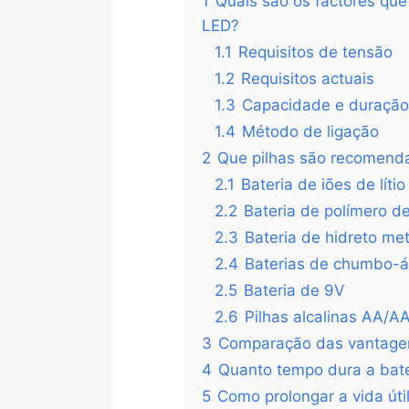
1
Quais são os factores que
LED?
1.1
Requisitos de tensão
1.2
Requisitos actuais
1.3
Capacidade e duração
1.4
Método de ligação
2
Que pilhas são recomenda
2.1
Bateria de iões de lítio
2.2
Bateria de polímero de 
2.3
Bateria de hidreto met
2.4
Baterias de chumbo-á
2.5
Bateria de 9V
2.6
Pilhas alcalinas AA/A
3
Comparação das vantagen
4
Quanto tempo dura a bate
5
Como prolongar a vida úti