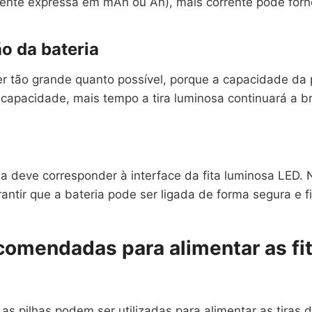
ente expressa em mAh ou Ah), mais corrente pode forn
o da bateria
r tão grande quanto possível, porque a capacidade da pi
a capacidade, mais tempo a tira luminosa continuará a bri
a deve corresponder à interface da fita luminosa LED.
ntir que a bateria pode ser ligada de forma segura e fi
comendadas para alimentar as fi
as pilhas podem ser utilizadas para alimentar as tira