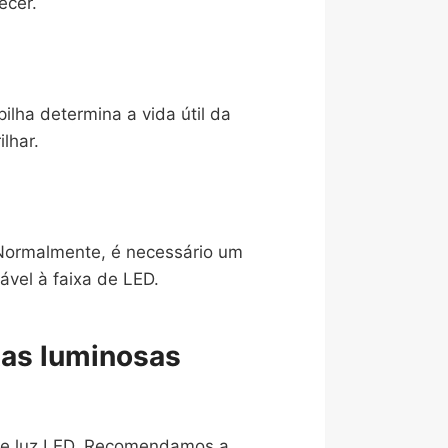
ecer.
lha determina a vida útil da
lhar.
 Normalmente, é necessário um
ável à faixa de LED.
tas luminosas
s de luz LED. Recomendamos a