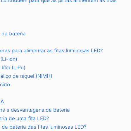
 contribuem para que as pilhas alimentem as fitas
 da bateria
das para alimentar as fitas luminosas LED?
 (Li-ion)
lítio (LiPo)
álico de níquel (NiMH)
cido
AA
s e desvantagens da bateria
ria de uma fita LED?
l da bateria das fitas luminosas LED?