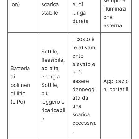
semplice
ion)
scarica
e, di
illuminazi
stabile
lunga
one
durata
esterna.
Il costo è
relativam
Sottile,
ente
flessibile,
elevato e
Batteria
ad alta
può
ai
energia
essere
Applicazio
polimeri
Sottile,
danneggi
ni portatili
di litio
più
ato da
(LiPo)
leggero e
una
ricaricabil
scarica
e
eccessiva
.