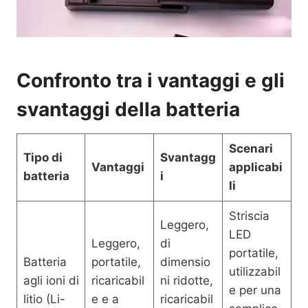
Confronto tra i vantaggi e gli
svantaggi della batteria
Scenari
Tipo di
Svantagg
Vantaggi
applicabi
batteria
i
li
Striscia
Leggero,
LED
Leggero,
di
portatile,
Batteria
portatile,
dimensio
utilizzabil
agli ioni di
ricaricabil
ni ridotte,
e per una
litio (Li-
e e a
ricaricabil