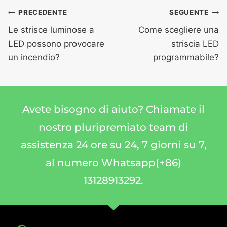
PRECEDENTE
SEGUENTE
Le strisce luminose a
Come scegliere una
LED possono provocare
striscia LED
un incendio?
programmabile?
Avete bisogno di aiuto? Chiamate il
nostro pluripremiato team di
assistenza 24 ore su 24, 7 giorni su 7,
al numero Whatsapp(+86)
13128913292.