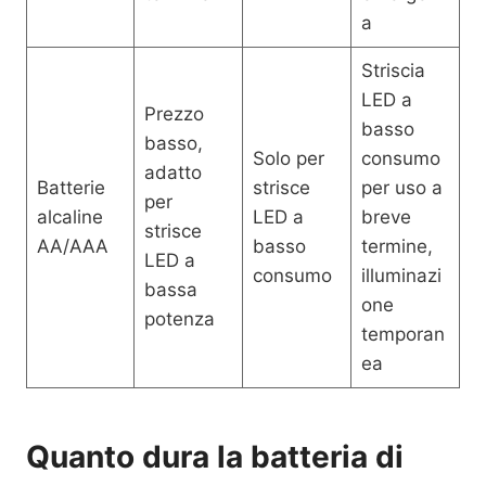
a
Striscia
LED a
Prezzo
basso
basso,
Solo per
consumo
adatto
Batterie
strisce
per uso a
per
alcaline
LED a
breve
strisce
AA/AAA
basso
termine,
LED a
consumo
illuminazi
bassa
one
potenza
temporan
ea
Quanto dura la batteria di