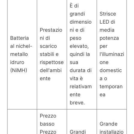
È di
grandi
Strisce
dimensio
LED di
Prestazio
ni e di
media
Batteria
ni di
peso
potenza
al nichel-
scarico
elevato,
per
metallo
stabili e
quindi la
l'illuminazi
idruro
rispettose
sua
one
(NiMH)
dell'ambi
durata di
domestic
ente
vita è
a o
relativam
temporan
ente
ea
breve.
Prezzo
basso
Grande
Prezzo
Grandi
installazio