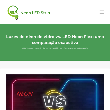
Luzes de néon de vidro vs. LED Neon Flex: uma
comparação exaustiva
Início
"
Blogue
"
Luzes de néon de vidro vs. LED Neon Flex: uma comparação exaustiva