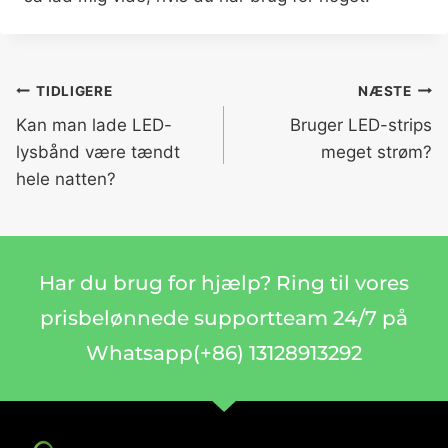
TIDLIGERE
NÆSTE
Kan man lade LED-
Bruger LED-strips
lysbånd være tændt
meget strøm?
hele natten?
Har du brug for hjælp? Ring til vores
prisbelønnede supportteam 24/7 på
Whatsapp(+86) 13128913292