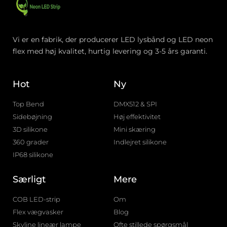
Vi er en fabrik, der producerer LED lysbånd og LED neon
flex med høj kvalitet, hurtig levering og 3-5 års garanti.
Hot
Ny
Top Bend
DMX512 & SPI
Sidebøjning
Høj effektivitet
3D silikone
Mini skæring
360 grader
Indlejret silikone
IP68 silikone
Særligt
Mere
COB LED-strip
Om
Flex vægvasker
Blog
Skyline lineær lampe
Ofte stillede spørgsmål