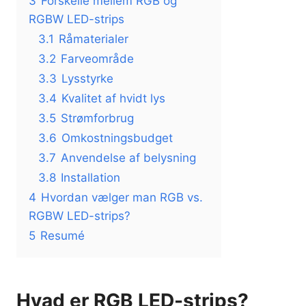
3
Forskelle mellem RGB og
RGBW LED-strips
3.1
Råmaterialer
3.2
Farveområde
3.3
Lysstyrke
3.4
Kvalitet af hvidt lys
3.5
Strømforbrug
3.6
Omkostningsbudget
3.7
Anvendelse af belysning
3.8
Installation
4
Hvordan vælger man RGB vs.
RGBW LED-strips?
5
Resumé
Hvad er RGB LED-strips?