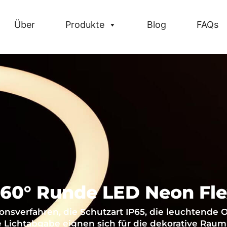
Über
Produkte
Blog
FAQs
60° Runde LED Neon Fl
ionsverfahren, die Schutzart IP65, die leuchtende 
 Lichtabgabe eignen sich für die dekorative Rau