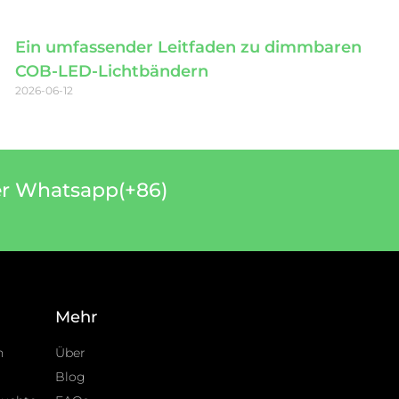
Ein umfassender Leitfaden zu dimmbaren
COB-LED-Lichtbändern
2026-06-12
er Whatsapp(+86)
Mehr
n
Über
Blog