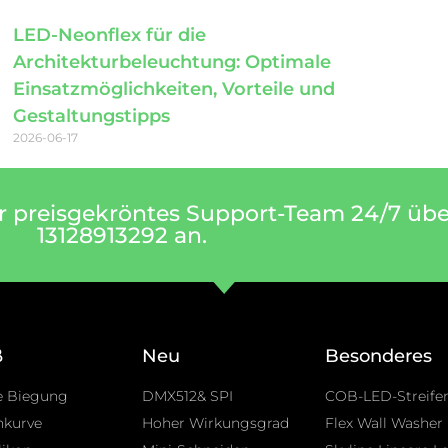
LED-Neonflex für die
Architekturbeleuchtung: Optimale
Einsatzmöglichkeiten, Vorteile und
Gestaltungstipps
2026-06-17
er preisgekröntes Support-Team 24/7 üb
13128913292 an.
ß
Neu
Besonderes
e Biegung
DMX512& SPI
COB-LED-Streife
nkurve
Hoher Wirkungsgrad
Flex Wall Washer