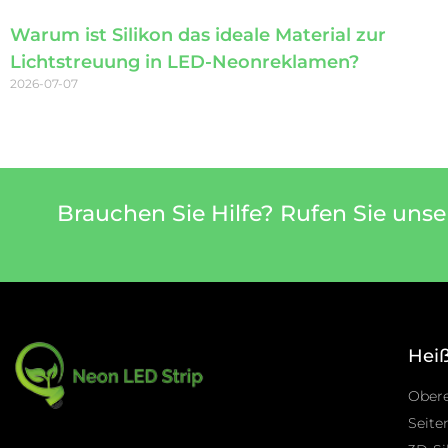
Warum ist Silikon das ideale Material zur
Lichtstreuung in LED-Neonreklamen?
2026-07-07
Brauchen Sie Hilfe? Rufen Sie uns
Hei
Ober
Seite