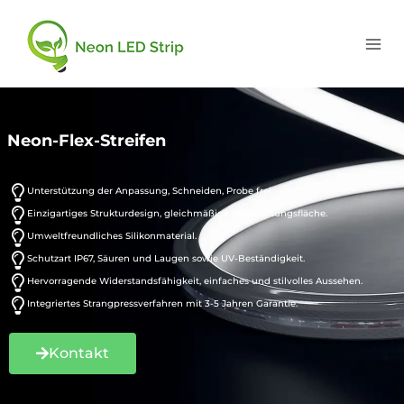
Neon-Flex-Streifen
Unterstützung der Anpassung, Schneiden, Probe frei.
Einzigartiges Strukturdesign, gleichmäßige Beleuchtungsfläche.
Umweltfreundliches Silikonmaterial.
Schutzart IP67, Säuren und Laugen sowie UV-Beständigkeit.
Hervorragende Widerstandsfähigkeit, einfaches und stilvolles Aussehen.
Integriertes Strangpressverfahren mit 3-5 Jahren Garantie.
Kontakt