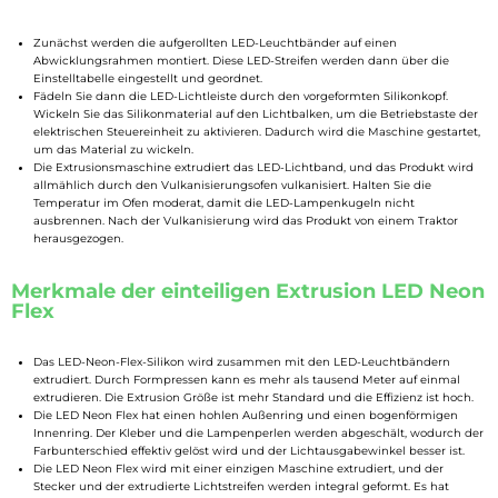
Zunächst werden die aufgerollten LED-Leuchtbänder auf einen
Abwicklungsrahmen montiert. Diese LED-Streifen werden dann über die
Einstelltabelle eingestellt und geordnet.
Fädeln Sie dann die LED-Lichtleiste durch den vorgeformten Silikonkopf.
Wickeln Sie das Silikonmaterial auf den Lichtbalken, um die Betriebstaste der
elektrischen Steuereinheit zu aktivieren. Dadurch wird die Maschine gestartet,
um das Material zu wickeln.
Die Extrusionsmaschine extrudiert das LED-Lichtband, und das Produkt wird
allmählich durch den Vulkanisierungsofen vulkanisiert. Halten Sie die
Temperatur im Ofen moderat, damit die LED-Lampenkugeln nicht
ausbrennen. Nach der Vulkanisierung wird das Produkt von einem Traktor
herausgezogen.
Merkmale der einteiligen Extrusion LED Neon
Flex
Das LED-Neon-Flex-Silikon wird zusammen mit den LED-Leuchtbändern
extrudiert. Durch Formpressen kann es mehr als tausend Meter auf einmal
extrudieren. Die Extrusion Größe ist mehr Standard und die Effizienz ist hoch.
Die LED Neon Flex hat einen hohlen Außenring und einen bogenförmigen
Innenring. Der Kleber und die Lampenperlen werden abgeschält, wodurch der
Farbunterschied effektiv gelöst wird und der Lichtausgabewinkel besser ist.
Die LED Neon Flex wird mit einer einzigen Maschine extrudiert, und der
Stecker und der extrudierte Lichtstreifen werden integral geformt. Es hat