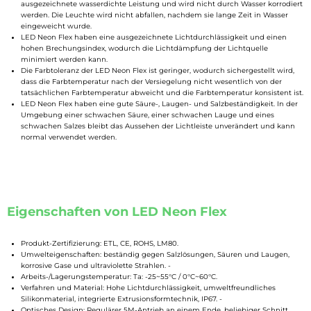
ausgezeichnete wasserdichte Leistung und wird nicht durch Wasser korrodiert
werden. Die Leuchte wird nicht abfallen, nachdem sie lange Zeit in Wasser
eingeweicht wurde.
LED Neon Flex haben eine ausgezeichnete Lichtdurchlässigkeit und einen
hohen Brechungsindex, wodurch die Lichtdämpfung der Lichtquelle
minimiert werden kann.
Die Farbtoleranz der LED Neon Flex ist geringer, wodurch sichergestellt wird,
dass die Farbtemperatur nach der Versiegelung nicht wesentlich von der
tatsächlichen Farbtemperatur abweicht und die Farbtemperatur konsistent ist.
LED Neon Flex haben eine gute Säure-, Laugen- und Salzbeständigkeit. In der
Umgebung einer schwachen Säure, einer schwachen Lauge und eines
schwachen Salzes bleibt das Aussehen der Lichtleiste unverändert und kann
normal verwendet werden.
Eigenschaften von LED Neon Flex
Produkt-Zertifizierung: ETL, CE, ROHS, LM80.
Umwelteigenschaften: beständig gegen Salzlösungen, Säuren und Laugen,
korrosive Gase und ultraviolette Strahlen. -
Arbeits-/Lagerungstemperatur: Ta: -25~55°C / 0°C~60°C.
Verfahren und Material: Hohe Lichtdurchlässigkeit, umweltfreundliches
Silikonmaterial, integrierte Extrusionsformtechnik, IP67. -
Optisches Design: Regulärer 5M-Antrieb an einem Ende, beliebiger Schnitt,