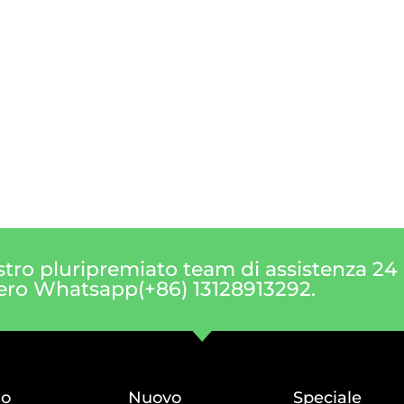
tro pluripremiato team di assistenza 24 o
ero Whatsapp(+86) 13128913292.
do
Nuovo
Speciale