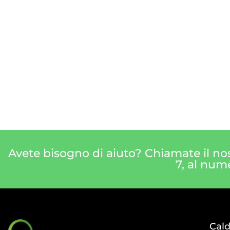
Avete bisogno di aiuto? Chiamate il nos
7, al num
Cal