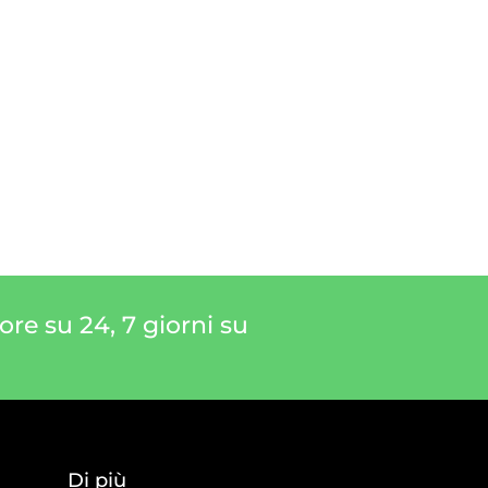
re su 24, 7 giorni su
Di più