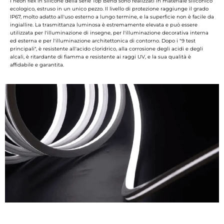
I neon flex in silicone della serie Top Bend sono realizzati in materiale siliconico
ecologico, estruso in un unico pezzo. Il livello di protezione raggiunge il grado
IP67, molto adatto all'uso esterno a lungo termine, e la superficie non è facile da
ingiallire. La trasmittanza luminosa è estremamente elevata e può essere
utilizzata per l'illuminazione di insegne, per l'illuminazione decorativa interna
ed esterna e per l'illuminazione architettonica di contorno. Dopo i "9 test
principali", è resistente all'acido cloridrico, alla corrosione degli acidi e degli
alcali, è ritardante di fiamma e resistente ai raggi UV, e la sua qualità è
affidabile e garantita.