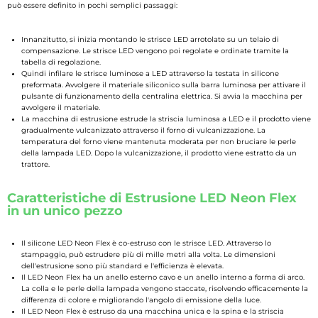
può essere definito in pochi semplici passaggi:
Innanzitutto, si inizia montando le strisce LED arrotolate su un telaio di
compensazione. Le strisce LED vengono poi regolate e ordinate tramite la
tabella di regolazione.
Quindi infilare le strisce luminose a LED attraverso la testata in silicone
preformata. Avvolgere il materiale siliconico sulla barra luminosa per attivare il
pulsante di funzionamento della centralina elettrica. Si avvia la macchina per
avvolgere il materiale.
La macchina di estrusione estrude la striscia luminosa a LED e il prodotto viene
gradualmente vulcanizzato attraverso il forno di vulcanizzazione. La
temperatura del forno viene mantenuta moderata per non bruciare le perle
della lampada LED. Dopo la vulcanizzazione, il prodotto viene estratto da un
trattore.
Caratteristiche di Estrusione LED Neon Flex
in un unico pezzo
Il silicone LED Neon Flex è co-estruso con le strisce LED. Attraverso lo
stampaggio, può estrudere più di mille metri alla volta. Le dimensioni
dell'estrusione sono più standard e l'efficienza è elevata.
Il LED Neon Flex ha un anello esterno cavo e un anello interno a forma di arco.
La colla e le perle della lampada vengono staccate, risolvendo efficacemente la
differenza di colore e migliorando l'angolo di emissione della luce.
Il LED Neon Flex è estruso da una macchina unica e la spina e la striscia