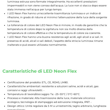
luminosa estrusa sono formate integralmente. Ha eccellenti prestazioni
impermeabili e non viene corroso dall'acqua. La luce non si stacca dopo essere
stata immersa nell'acqua per lungo tempo.
I LED Neon Flex hanno un'eccellente trasmittanza luminosa e un indice di
rifrazione, in grado di ridurre al minimo l'attenuazione della luce della sorgente
luminosa.
La tolleranza di colore del LED Neon Flex è minore, in modo da garantire che la
temperatura di colore dopo la sigillatura non sia molto diversa dalla
temperatura di colore effettiva e che la temperatura di colore sia coerente.
I LED Neon Flex hanno una buona resistenza agli acidi, agli alcali e ai sali. In
presenza di acidi, alcali e sali deboli, l'aspetto della striscia luminosa rimane
inalterato e può essere utilizzata normalmente.
Caratteristiche di LED Neon Flex
Certificazione del prodotto: ETL, CE, ROHS, LM80.
Caratteristiche ambientali: resistente a soluzioni saline, acidi e alcali, gas
corrosivi e raggi ultravioletti. -
Temperatura di lavoro/stoccaggio: Ta: -25~55°C / 0°C~60°C.
Processo e materiale: Alta trasmissione della luce, materiale siliconico
ecologico, tecnologia di stampaggio ad estrusione integrata, IP67. -
Design ottico: Unità regolare da 5 M a un'estremità, taglio arbitrario, lunghezza
personalizzata.