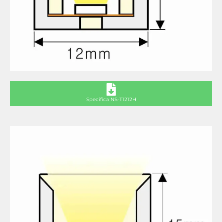
Specifica NS-T1212H