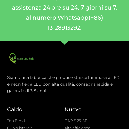
assistenza 24 ore su 24, 7 giorni su 7,
al numero Whatsapp(+86)
13128913292.
Siamo una fabbrica che produce strisce luminose a LED
e neon flex a LED con alta qualità, consegna rapida e
garanzia di 3-5 anni.
Caldo
Nuovo
Top Bend
DMX512& SPI
Curva laterale
Alta efficienza