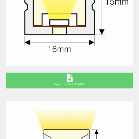
Specifica NS-T1615H