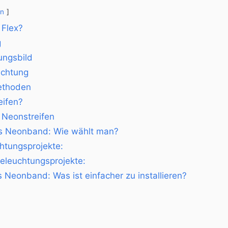
en
 Flex?
g
ungsbild
uchtung
methoden
eifen?
 Neonstreifen
es Neonband: Wie wählt man?
tungsprojekte:
eleuchtungsprojekte:
 Neonband: Was ist einfacher zu installieren?