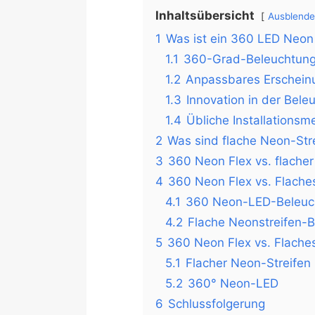
Inhaltsübersicht
Ausblend
1
Was ist ein 360 LED Neon
1.1
360-Grad-Beleuchtun
1.2
Anpassbares Erschein
1.3
Innovation in der Bele
1.4
Übliche Installations
2
Was sind flache Neon-Str
3
360 Neon Flex vs. flacher
4
360 Neon Flex vs. Flach
4.1
360 Neon-LED-Beleuch
4.2
Flache Neonstreifen-B
5
360 Neon Flex vs. Flaches
5.1
Flacher Neon-Streifen
5.2
360° Neon-LED
6
Schlussfolgerung