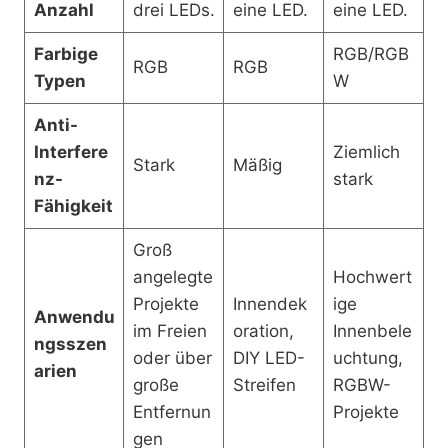
Anzahl
drei LEDs.
eine LED.
eine LED.
Farbige
RGB/RGB
RGB
RGB
Typen
W
Anti-
Interfere
Ziemlich
Stark
Mäßig
nz-
stark
Fähigkeit
Groß
angelegte
Hochwert
Projekte
Innendek
ige
Anwendu
im Freien
oration,
Innenbele
ngsszen
oder über
DIY LED-
uchtung,
arien
große
Streifen
RGBW-
Entfernun
Projekte
gen