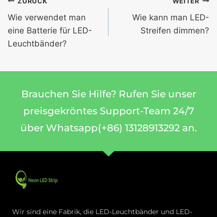
ZURÜCK
WEITER
Wie verwendet man
Wie kann man LED-
eine Batterie für LED-
Streifen dimmen?
Leuchtbänder?
Brauchen Sie Hilfe? Rufen Sie unser
preisgekröntes Support-Team 24/7
über Whatsapp(+86) 13128913292 an.
Wir sind eine Fabrik, die LED-Leuchtbänder und LED-