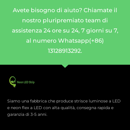
Avete bisogno di aiuto? Chiamate il
nostro pluripremiato team di
assistenza 24 ore su 24, 7 giorni su 7,
al numero Whatsapp(+86)
13128913292.
Siamo una fabbrica che produce strisce luminose a LED
e neon flex a LED con alta qualità, consegna rapida e
garanzia di 3-5 anni.