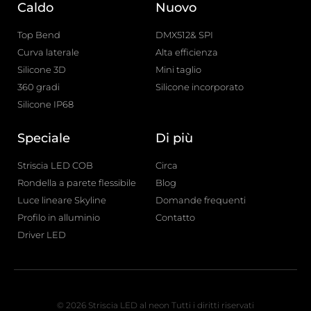
Caldo
Nuovo
Top Bend
DMX512& SPI
Curva laterale
Alta efficienza
Silicone 3D
Mini taglio
360 gradi
Silicone incorporato
Silicone IP68
Speciale
Di più
Striscia LED COB
Circa
Rondella a parete flessibile
Blog
Luce lineare Skyline
Domande frequenti
Profilo in alluminio
Contatto
Driver LED
© 2026 Striscia LED al neon Tutti i diritti riservati