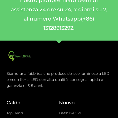
nostro pluripremiato team di
assistenza 24 ore su 24, 7 giorni su 7,
al numero Whatsapp(+86)
13128913292.
Siamo una fabbrica che produce strisce luminose a LED
e neon flex a LED con alta qualità, consegna rapida e
garanzia di 3-5 anni.
Caldo
Nuovo
Top Bend
DMX512& SPI