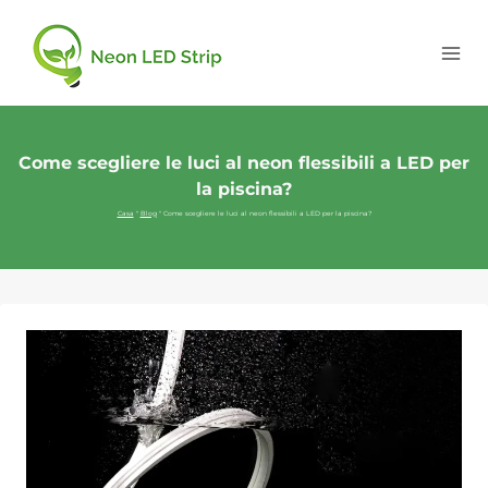
Come scegliere le luci al neon flessibili a LED per
la piscina?
Casa
"
Blog
"
Come scegliere le luci al neon flessibili a LED per la piscina?