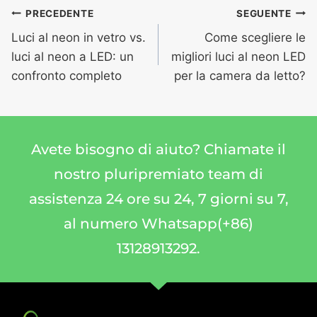
PRECEDENTE
SEGUENTE
Luci al neon in vetro vs.
Come scegliere le
luci al neon a LED: un
migliori luci al neon LED
confronto completo
per la camera da letto?
Avete bisogno di aiuto? Chiamate il
nostro pluripremiato team di
assistenza 24 ore su 24, 7 giorni su 7,
al numero Whatsapp(+86)
13128913292.