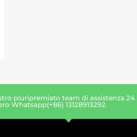
tro pluripremiato team di assistenza 24 o
ero Whatsapp(+86) 13128913292.