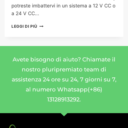
potreste imbattervi in un sistema a 12 V CC o
a 24 V CC...
LEGGI DI PIÙ
Avete bisogno di aiuto? Chiamate il
nostro pluripremiato team di
assistenza 24 ore su 24, 7 giorni su 7,
al numero Whatsapp(+86)
13128913292.