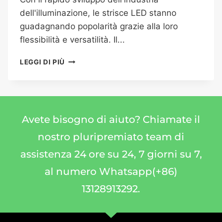
dell'illuminazione, le strisce LED stanno
guadagnando popolarità grazie alla loro
flessibilità e versatilità. Il...
LEGGI DI PIÙ
Avete bisogno di aiuto? Chiamate il
nostro pluripremiato team di
assistenza 24 ore su 24, 7 giorni su 7,
al numero Whatsapp(+86)
13128913292.