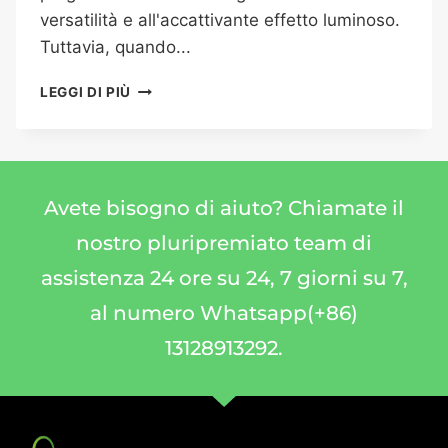
versatilità e all'accattivante effetto luminoso.
Tuttavia, quando...
LEGGI DI PIÙ
Avete bisogno di aiuto? Chiamate il
nostro pluripremiato team di
assistenza 24 ore su 24, 7 giorni su 7,
al numero Whatsapp(+86)
13128913292.