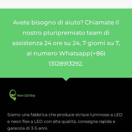
Avete bisogno di aiuto? Chiamate il
nostro pluripremiato team di
assistenza 24 ore su 24, 7 giorni su 7,
al numero Whatsapp(+86)
13128913292.
Siamo una fabbrica che produce strisce luminose a LED
e neon flex a LED con alta qualità, consegna rapida e
garanzia di 3-5 anni.