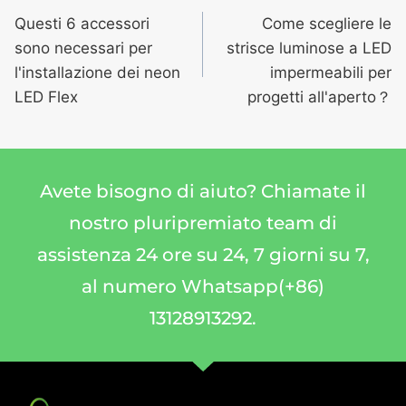
Questi 6 accessori
Come scegliere le
sono necessari per
strisce luminose a LED
l'installazione dei neon
impermeabili per
LED Flex
progetti all'aperto？
Avete bisogno di aiuto? Chiamate il
nostro pluripremiato team di
assistenza 24 ore su 24, 7 giorni su 7,
al numero Whatsapp(+86)
13128913292.